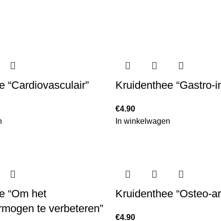
e “Cardiovasculair”
Kruidenthee “Gastro-in
€
4.90
n
In winkelwagen
e “Om het
Kruidenthee “Osteo-art
rmogen te verbeteren”
€
4.90