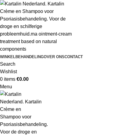
WINKEL
BEHANDELING
OVER ONS
CONTACT
Search
Wishlist
0
items
€
0.00
Menu