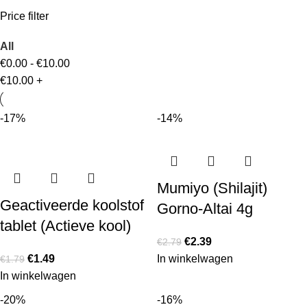
Price filter
All
€
0.00
-
€
10.00
€
10.00
+
-17%
-14%
Mumiyo (Shilajit)
Geactiveerde koolstof
Gorno-Altai 4g
tablet (Actieve kool)
€
2.39
€
2.79
€
1.49
In winkelwagen
€
1.79
In winkelwagen
-20%
-16%